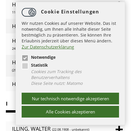
HUGO DE SANCTO VICTORE,
(1096 -
Cookie Einstellungen
11.02.1141)
Wir nutzen Cookies auf unserer Website. Das ist
HUGO VON ST. VICTOR,
( - )
notwendig, um Ihnen alle Inhalte dieser Seite
bestmöglich zu präsentieren. Sie können Ihre
HÜLSEN, AUGUST LUDWIG
Erlaubnis jederzeit über dieses Menü ändern.
(03.05.1765 -
Zur Datenschutzerklärung
24.09.1809)
Notwendige
HUNOLD, CHRISTIAN FRIEDRICH
Statistik
(29.09.1680 - 16.08.1721)
Cookies zum Tracking des
Benutzerverhaltens
Diese Seite nutzt: Matomo
HUTTEN, ASTRID
(26.10.1951 - 09.08.2017)
Nur technisch notwendige akzeptieren
I
Alle Cookies akzeptieren
ILLING, WALTER
(22.08.1908 - unbekannt)