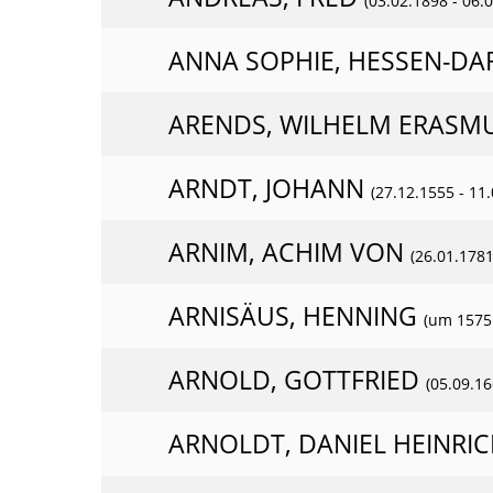
(03.02.1898 - 06.
ANNA SOPHIE, HESSEN-DA
ARENDS, WILHELM ERASM
ARNDT, JOHANN
(27.12.1555 - 11
ARNIM, ACHIM VON
(26.01.1781
ARNISÄUS, HENNING
(um 1575 
ARNOLD, GOTTFRIED
(05.09.16
ARNOLDT, DANIEL HEINRI