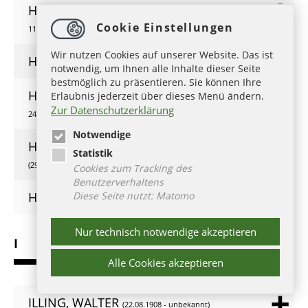
HUGO DE SANCTO VICTORE,
(1096 -
Cookie Einstellungen
11.02.1141)
Wir nutzen Cookies auf unserer Website. Das ist
HUGO VON ST. VICTOR,
( - )
notwendig, um Ihnen alle Inhalte dieser Seite
bestmöglich zu präsentieren. Sie können Ihre
HÜLSEN, AUGUST LUDWIG
Erlaubnis jederzeit über dieses Menü ändern.
(03.05.1765 -
Zur Datenschutzerklärung
24.09.1809)
Notwendige
HUNOLD, CHRISTIAN FRIEDRICH
Statistik
(29.09.1680 - 16.08.1721)
Cookies zum Tracking des
Benutzerverhaltens
Diese Seite nutzt: Matomo
HUTTEN, ASTRID
(26.10.1951 - 09.08.2017)
Nur technisch notwendige akzeptieren
I
Alle Cookies akzeptieren
ILLING, WALTER
(22.08.1908 - unbekannt)