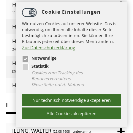
HUGO DE SANCTO VICTORE,
(1096 -
Cookie Einstellungen
11.02.1141)
Wir nutzen Cookies auf unserer Website. Das ist
HUGO VON ST. VICTOR,
( - )
notwendig, um Ihnen alle Inhalte dieser Seite
bestmöglich zu präsentieren. Sie können Ihre
HÜLSEN, AUGUST LUDWIG
Erlaubnis jederzeit über dieses Menü ändern.
(03.05.1765 -
Zur Datenschutzerklärung
24.09.1809)
Notwendige
HUNOLD, CHRISTIAN FRIEDRICH
Statistik
(29.09.1680 - 16.08.1721)
Cookies zum Tracking des
Benutzerverhaltens
Diese Seite nutzt: Matomo
HUTTEN, ASTRID
(26.10.1951 - 09.08.2017)
Nur technisch notwendige akzeptieren
I
Alle Cookies akzeptieren
ILLING, WALTER
(22.08.1908 - unbekannt)